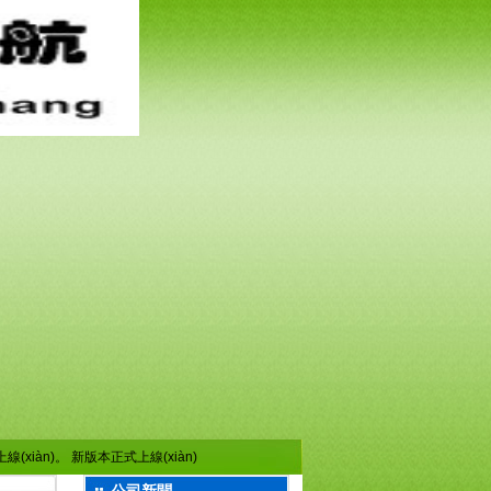
àn)。
新版本正式上線(xiàn)